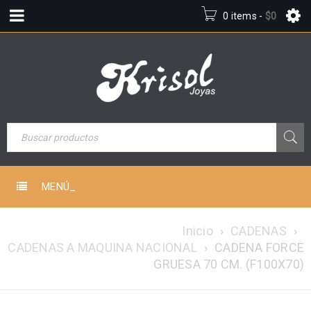
0 items
-
$
0
MENÚ_
Inicio
›
CADENAS
›
CADENAS A MAQUINA NACIONAL
›
CADENA FORCE
GRUESA 70 CM. (F100X70)