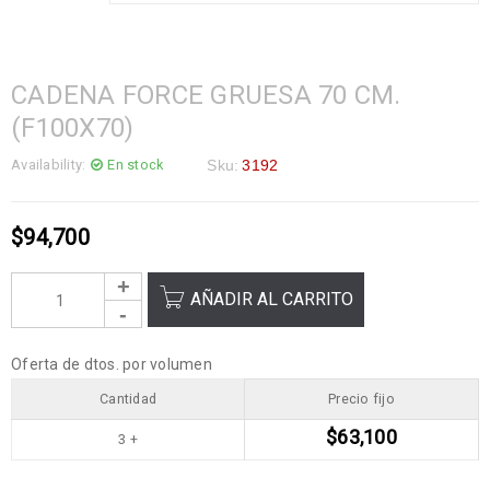
CADENA FORCE GRUESA 70 CM.
(F100X70)
Availability:
En stock
Sku:
3192
$
94,700
AÑADIR AL CARRITO
Oferta de dtos. por volumen
Cantidad
Precio fijo
$
63,100
3 +