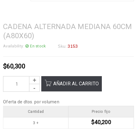
CADENA ALTERNADA MEDIANA 60CM
(A80X60)
Availability:
En stock
Sku:
3153
$
60,300
AÑADIR AL CARRITO
Oferta de dtos. por volumen
Cantidad
Precio fijo
$
40,200
3 +