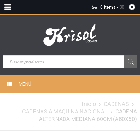
0 items
-
$
0
MENÚ_
Inicio
›
CADENAS
›
CADENAS A MAQUINA NACIONAL
›
CADENA
ALTERNADA MEDIANA 60CM (A80X60)