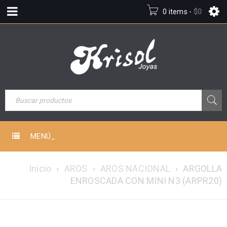
0 items
-
$
0
MENÚ_
Inicio
›
AROS
›
AROS NACIONAL
›
ARGOLLA
ENROSCADA CON MINI N3 (ARPR20)