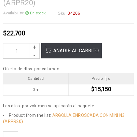
(ARPR20)
Availability:
En stock
Sku:
34286
$
22,700
AÑADIR AL CARRITO
Oferta de dtos. por volumen
Cantidad
Precio fijo
$
15,150
3 +
Los dtos. por volumen se aplicarán al paquete:
Product from the list:
ARGOLLA ENROSCADA CON MINI N3
(ARPR20)