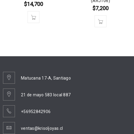
(ARJT06)
$
14,700
$
7,200
Matucana 17-A, Santiago
21 de mayo 583 local 887
+56952842906
ventas@krisoljoyas.cl