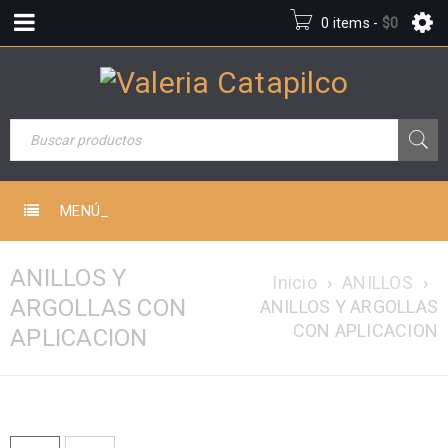
0 items
-
$
0
MENÚ_
ANILLOS Y
Inicio
›
ANILLOS
›
ARGOLLAS CON
ANILLOS Y ARGOLLAS
CON APLICACION
APLICACION